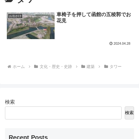
車椅子を押して函館の五稜郭でお
お出かけ
花見
2024.04.28
ホーム
文化・歴史・史跡
建築
タワー
検索
検索
Recent Posts