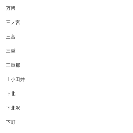
万博
三ノ宮
三宮
三重
三重郡
上小田井
下北
下北沢
下町