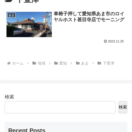
車椅子押して愛知県あま市のロイ
あま
ヤルホスト甚目寺店でモーニング
2023.11.25
ホーム
地域
愛知
あま
下萱津
検索
検索
Recent Posts