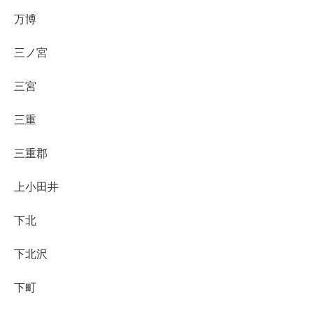
万博
三ノ宮
三宮
三重
三重郡
上小田井
下北
下北沢
下町