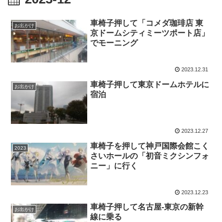
車椅子押して「コメダ珈琲店 東
お出かけ
京ドームシティミーツポート店」
でモーニング
2023.12.31
車椅子押して東京ドームホテルに
お出かけ
宿泊
2023.12.27
車椅子を押して神戸国際会館こく
2023
さいホールの「初音ミクシンフォ
ニー」に行く
2023.12.23
車椅子押して名古屋-東京の新幹
お出かけ
線に乗る