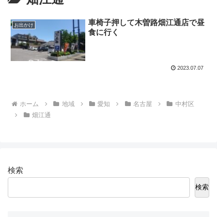
車椅子押して木曽路畑江通店で昼
お出かけ
食に行く
2023.07.07
ホーム
地域
愛知
名古屋
中村区
畑江通
検索
検索