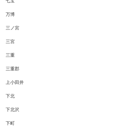
七宝
万博
三ノ宮
三宮
三重
三重郡
上小田井
下北
下北沢
下町