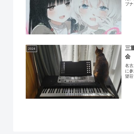
ブナ
三
2024
会
名古
に参
望荘