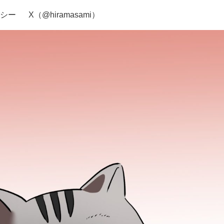
シー
X（@hiramasami）