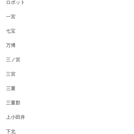
ロボット
一宮
七宝
万博
三ノ宮
三宮
三重
三重郡
上小田井
下北