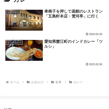
車椅子を押して函館のレストラン
エビフライ
「五島軒本店・雪河亭」に行く
2024.04.28
愛知県蟹江町のインドカレー「ツ
インドカレー
ルシ」
2023.02.06
ホーム
お出かけ
食事
カレー