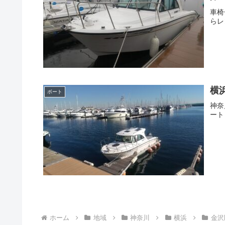
車椅
らレ
横
ボート
神奈
ート
ホーム
地域
神奈川
横浜
金沢