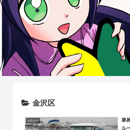
金沢区
車
お出かけ
ル