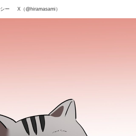
シー
X（@hiramasami）