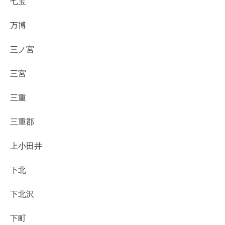
七宝
万博
三ノ宮
三宮
三重
三重郡
上小田井
下北
下北沢
下町