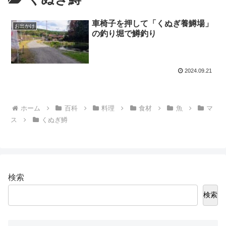
車椅子を押して「くぬぎ養鱒場」
お出かけ
の釣り堀で鱒釣り
2024.09.21
ホーム
百科
料理
食材
魚
マ
ス
くぬぎ鱒
検索
検索