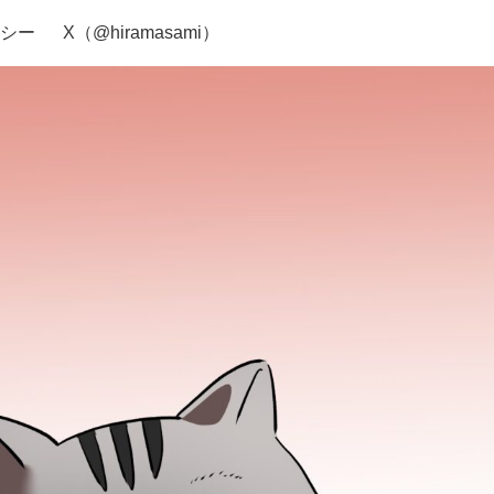
シー
X（@hiramasami）