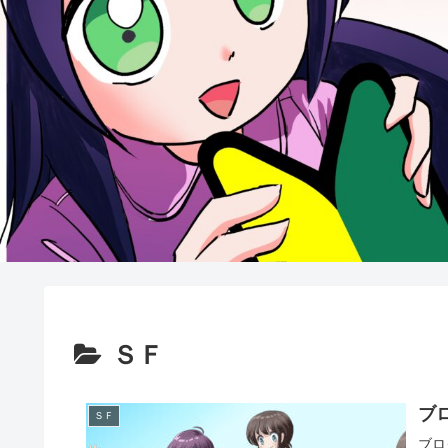
ＳＦ
ブ
ＳＦ
ブロ