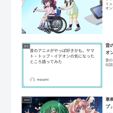
ミュ
オン
昔
ＳＦ
オ
昔の
伝説
車
2025
ブ