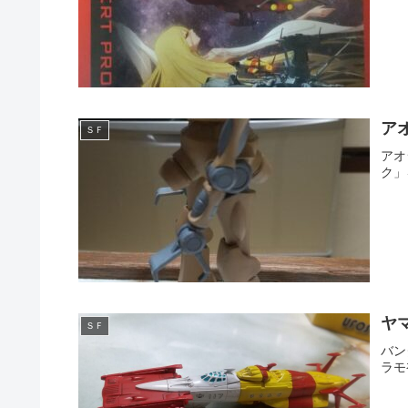
ア
ＳＦ
アオ
ク」
ヤ
ＳＦ
バン
ラモ