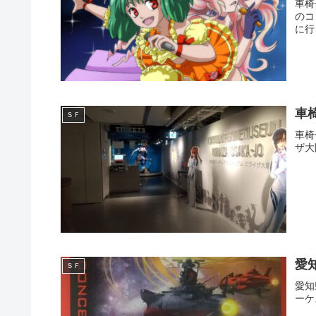
車椅
のコ
に行
車
ＳＦ
車椅
ザ大
愛
ＳＦ
愛知
ーケ