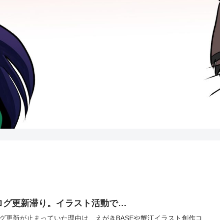
ログ更新滞り。イラスト活動で…
グ更新が止まっていた理由は、えがきBASEや蟹江イラスト創作コ