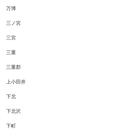
万博
三ノ宮
三宮
三重
三重郡
上小田井
下北
下北沢
下町