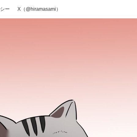
シー
X（@hiramasami）