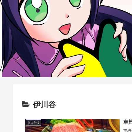
伊川谷
車
お出かけ
車椅