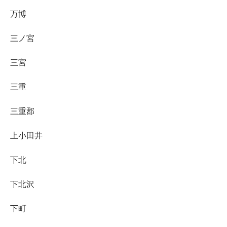
万博
三ノ宮
三宮
三重
三重郡
上小田井
下北
下北沢
下町