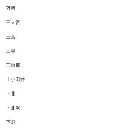
万博
三ノ宮
三宮
三重
三重郡
上小田井
下北
下北沢
下町