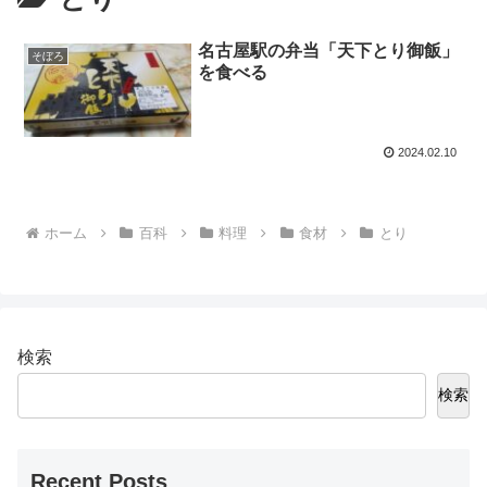
名古屋駅の弁当「天下とり御飯」
そぼろ
を食べる
2024.02.10
ホーム
百科
料理
食材
とり
検索
検索
Recent Posts