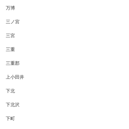
万博
三ノ宮
三宮
三重
三重郡
上小田井
下北
下北沢
下町