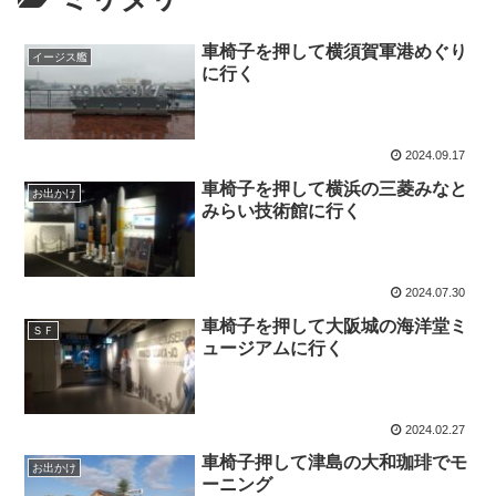
車椅子を押して横須賀軍港めぐり
イージス艦
に行く
2024.09.17
車椅子を押して横浜の三菱みなと
お出かけ
みらい技術館に行く
2024.07.30
車椅子を押して大阪城の海洋堂ミ
ＳＦ
ュージアムに行く
2024.02.27
車椅子押して津島の大和珈琲でモ
お出かけ
ーニング