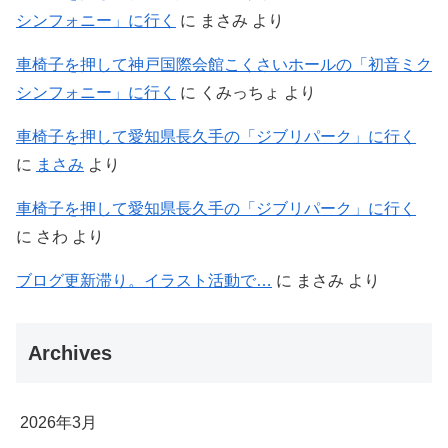
シンフォニー」に行く
に
まさみ
より
車椅子を押して神戸国際会館こくさいホールの「初音ミク
シンフォニー」に行く
に
くみっちょ
より
車椅子を押して愛知県長久手の「ジブリパーク」に行く
に
まさみ
より
車椅子を押して愛知県長久手の「ジブリパーク」に行く
に
さわ
より
ブログ更新滞り。イラスト活動で…
に
まさみ
より
Archives
2026年3月