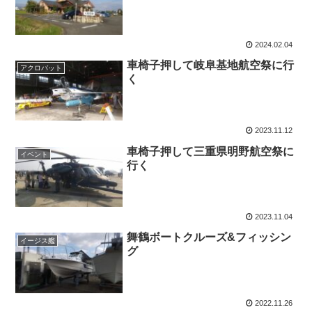
2024.02.04
車椅子押して岐阜基地航空祭に行
アクロバット
く
2023.11.12
車椅子押して三重県明野航空祭に
イベント
行く
2023.11.04
舞鶴ボートクルーズ&フィッシン
イージス艦
グ
2022.11.26