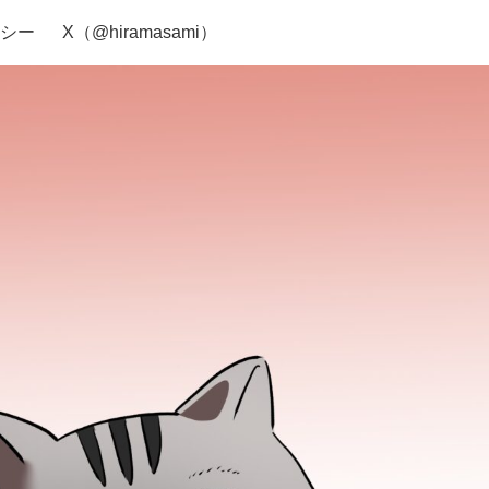
シー
X（@hiramasami）