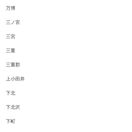
万博
三ノ宮
三宮
三重
三重郡
上小田井
下北
下北沢
下町