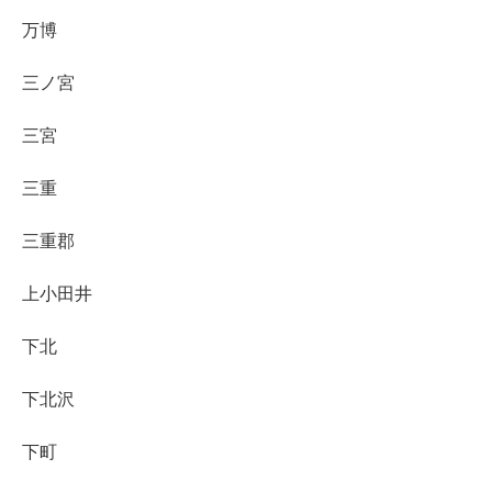
万博
三ノ宮
三宮
三重
三重郡
上小田井
下北
下北沢
下町