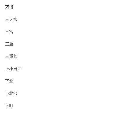
万博
三ノ宮
三宮
三重
三重郡
上小田井
下北
下北沢
下町