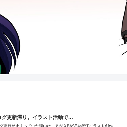
ログ更新滞り。イラスト活動で…
グ更新が止まっていた理由は、えがきBASEや蟹江イラスト創作コ