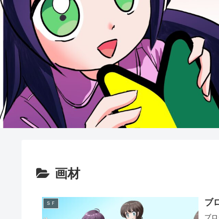
画材
ブ
ＳＦ
ブロ