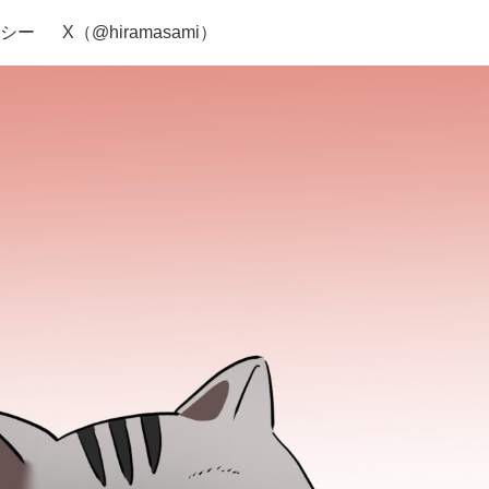
シー
X（@hiramasami）