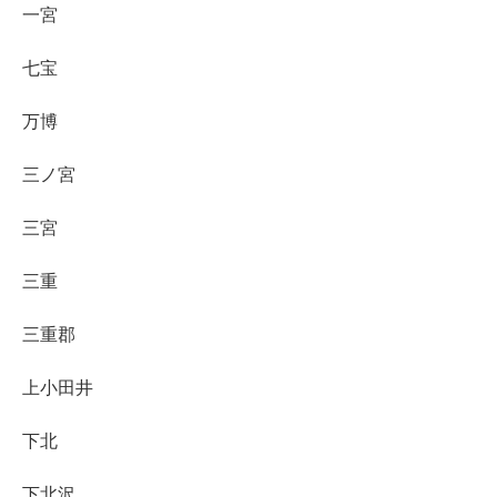
一宮
七宝
万博
三ノ宮
三宮
三重
三重郡
上小田井
下北
下北沢