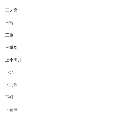
三ノ宮
三宮
三重
三重郡
上小田井
下北
下北沢
下町
下萱津