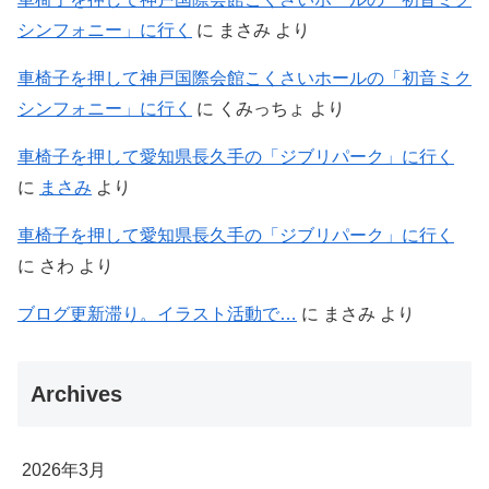
シンフォニー」に行く
に
まさみ
より
車椅子を押して神戸国際会館こくさいホールの「初音ミク
シンフォニー」に行く
に
くみっちょ
より
車椅子を押して愛知県長久手の「ジブリパーク」に行く
に
まさみ
より
車椅子を押して愛知県長久手の「ジブリパーク」に行く
に
さわ
より
ブログ更新滞り。イラスト活動で…
に
まさみ
より
Archives
2026年3月