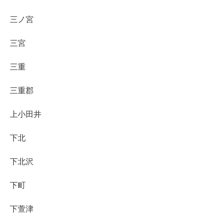
三ノ宮
三宮
三重
三重郡
上小田井
下北
下北沢
下町
下萱津