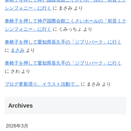
シンフォニー」に行く
に
まさみ
より
車椅子を押して神戸国際会館こくさいホールの「初音ミク
シンフォニー」に行く
に
くみっちょ
より
車椅子を押して愛知県長久手の「ジブリパーク」に行く
に
まさみ
より
車椅子を押して愛知県長久手の「ジブリパーク」に行く
に
さわ
より
ブログ更新滞り。イラスト活動で…
に
まさみ
より
Archives
2026年3月