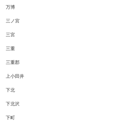
万博
三ノ宮
三宮
三重
三重郡
上小田井
下北
下北沢
下町