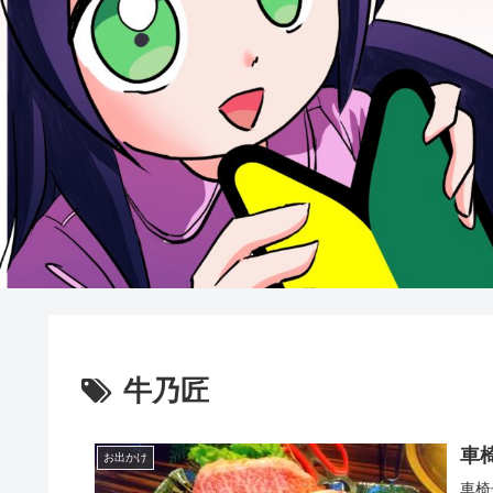
牛乃匠
車
お出かけ
車椅