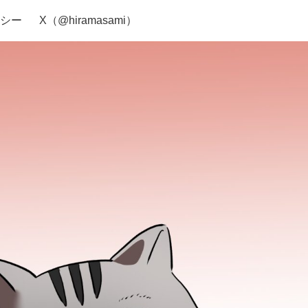
シー
X（@hiramasami）