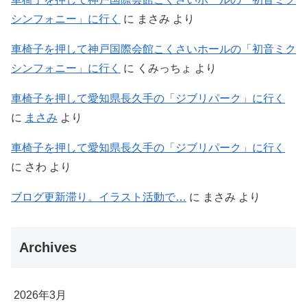
シンフォニー」に行く
に
まさみ
より
車椅子を押して神戸国際会館こくさいホールの「初音ミク
シンフォニー」に行く
に
くみっちょ
より
車椅子を押して愛知県長久手の「ジブリパーク」に行く
に
まさみ
より
車椅子を押して愛知県長久手の「ジブリパーク」に行く
に
さわ
より
ブログ更新滞り。イラスト活動で…
に
まさみ
より
Archives
2026年3月