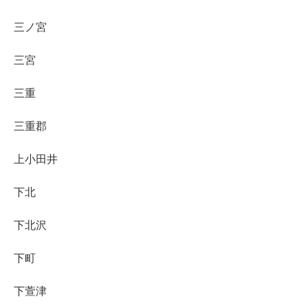
三ノ宮
三宮
三重
三重郡
上小田井
下北
下北沢
下町
下萱津