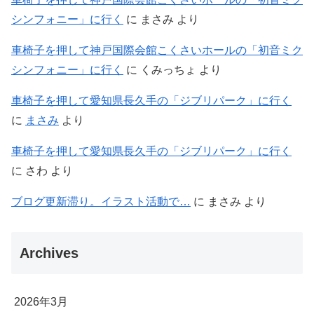
シンフォニー」に行く
に
まさみ
より
車椅子を押して神戸国際会館こくさいホールの「初音ミク
シンフォニー」に行く
に
くみっちょ
より
車椅子を押して愛知県長久手の「ジブリパーク」に行く
に
まさみ
より
車椅子を押して愛知県長久手の「ジブリパーク」に行く
に
さわ
より
ブログ更新滞り。イラスト活動で…
に
まさみ
より
Archives
2026年3月