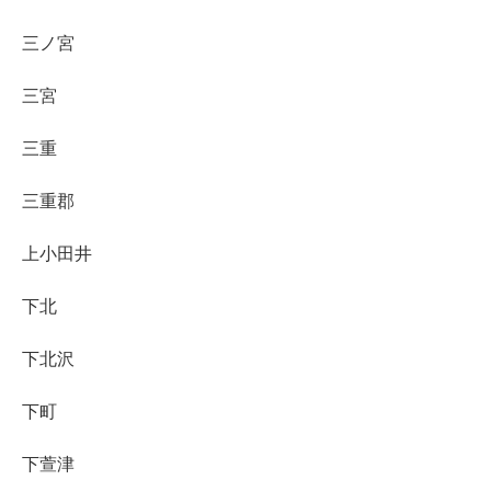
三ノ宮
三宮
三重
三重郡
上小田井
下北
下北沢
下町
下萱津