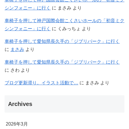
シンフォニー」に行く
に
まさみ
より
車椅子を押して神戸国際会館こくさいホールの「初音ミク
シンフォニー」に行く
に
くみっちょ
より
車椅子を押して愛知県長久手の「ジブリパーク」に行く
に
まさみ
より
車椅子を押して愛知県長久手の「ジブリパーク」に行く
に
さわ
より
ブログ更新滞り。イラスト活動で…
に
まさみ
より
Archives
2026年3月