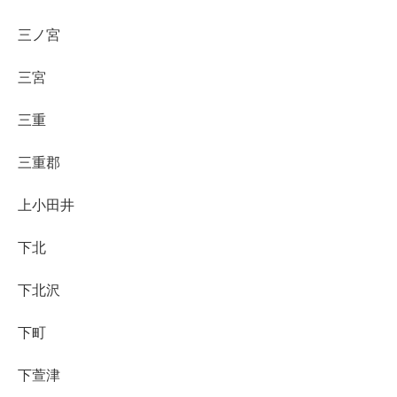
三ノ宮
三宮
三重
三重郡
上小田井
下北
下北沢
下町
下萱津