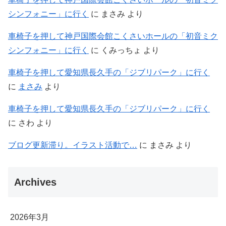
シンフォニー」に行く
に
まさみ
より
車椅子を押して神戸国際会館こくさいホールの「初音ミク
シンフォニー」に行く
に
くみっちょ
より
車椅子を押して愛知県長久手の「ジブリパーク」に行く
に
まさみ
より
車椅子を押して愛知県長久手の「ジブリパーク」に行く
に
さわ
より
ブログ更新滞り。イラスト活動で…
に
まさみ
より
Archives
2026年3月