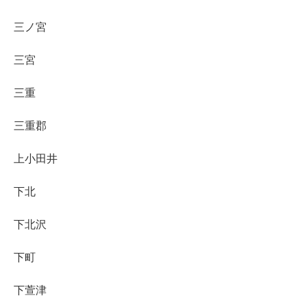
三ノ宮
三宮
三重
三重郡
上小田井
下北
下北沢
下町
下萱津