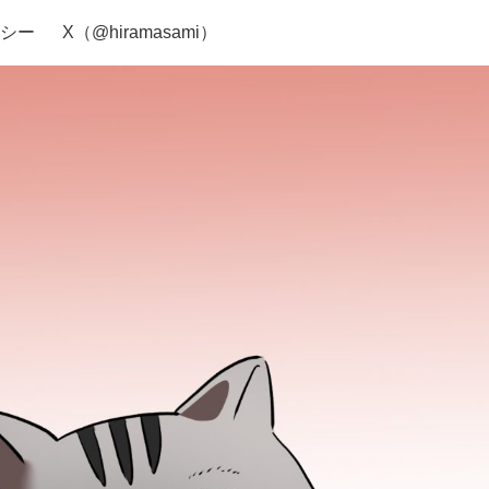
シー
X（@hiramasami）