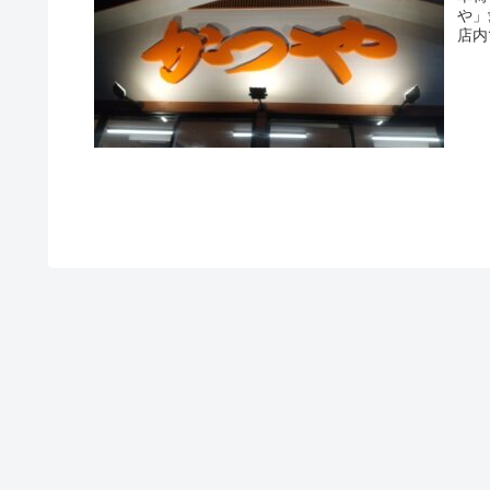
や」
店内