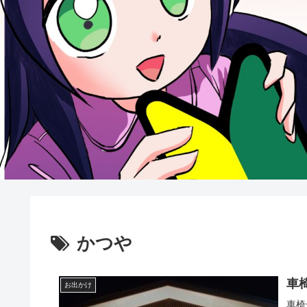
かつや
車
お出かけ
車椅