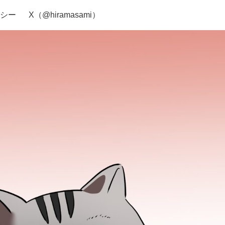
シー
X（@hiramasami）