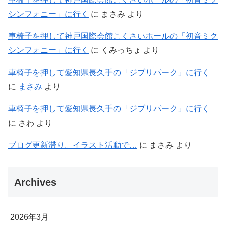
シンフォニー」に行く
に
まさみ
より
車椅子を押して神戸国際会館こくさいホールの「初音ミク
シンフォニー」に行く
に
くみっちょ
より
車椅子を押して愛知県長久手の「ジブリパーク」に行く
に
まさみ
より
車椅子を押して愛知県長久手の「ジブリパーク」に行く
に
さわ
より
ブログ更新滞り。イラスト活動で…
に
まさみ
より
Archives
2026年3月