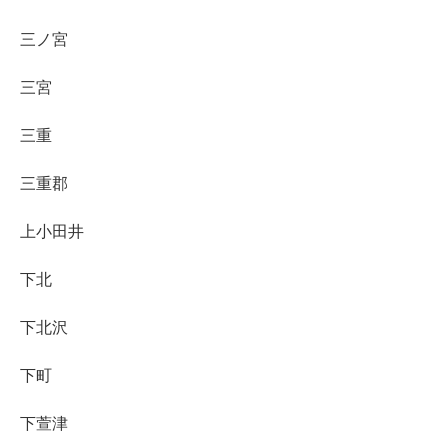
三ノ宮
三宮
三重
三重郡
上小田井
下北
下北沢
下町
下萱津