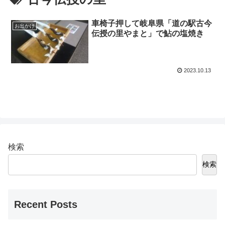
車椅子押して岐阜県「道の駅古今
お出かけ
伝授の里やまと」で鮎の塩焼き
2023.10.13
検索
検索
Recent Posts