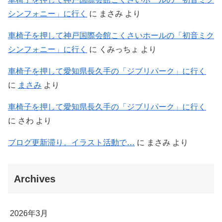
シンフォニー」に行く
に
まさみ
より
車椅子を押して神戸国際会館こくさいホールの「初音ミク
シンフォニー」に行く
に
くみっちょ
より
車椅子を押して愛知県長久手の「ジブリパーク」に行く
に
まさみ
より
車椅子を押して愛知県長久手の「ジブリパーク」に行く
に
さわ
より
ブログ更新滞り。イラスト活動で…
に
まさみ
より
Archives
2026年3月