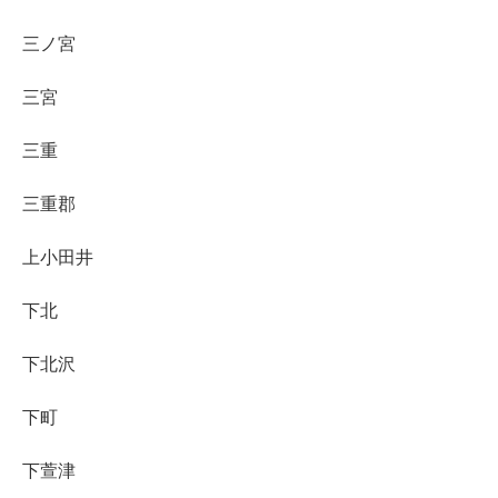
三ノ宮
三宮
三重
三重郡
上小田井
下北
下北沢
下町
下萱津