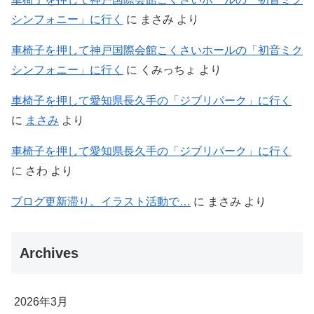
シンフォニー」に行く
に
まさみ
より
車椅子を押して神戸国際会館こくさいホールの「初音ミク
シンフォニー」に行く
に
くみっちょ
より
車椅子を押して愛知県長久手の「ジブリパーク」に行く
に
まさみ
より
車椅子を押して愛知県長久手の「ジブリパーク」に行く
に
さわ
より
ブログ更新滞り。イラスト活動で…
に
まさみ
より
Archives
2026年3月