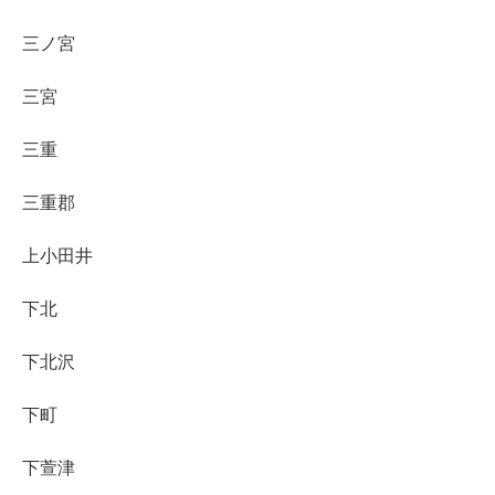
三ノ宮
三宮
三重
三重郡
上小田井
下北
下北沢
下町
下萱津