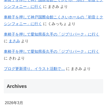
シンフォニー」に行く
に
まさみ
より
車椅子を押して神戸国際会館こくさいホールの「初音ミク
シンフォニー」に行く
に
くみっちょ
より
車椅子を押して愛知県長久手の「ジブリパーク」に行く
に
まさみ
より
車椅子を押して愛知県長久手の「ジブリパーク」に行く
に
さわ
より
ブログ更新滞り。イラスト活動で…
に
まさみ
より
Archives
2026年3月