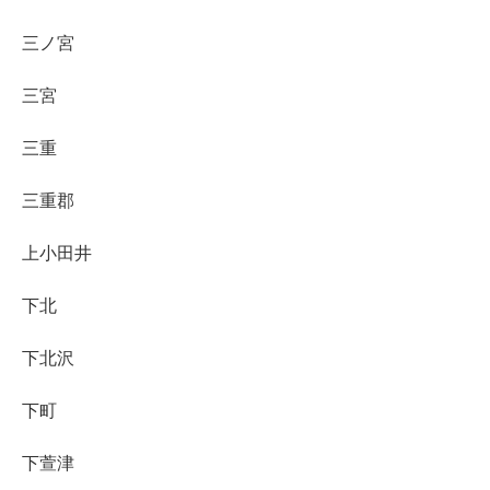
三ノ宮
三宮
三重
三重郡
上小田井
下北
下北沢
下町
下萱津