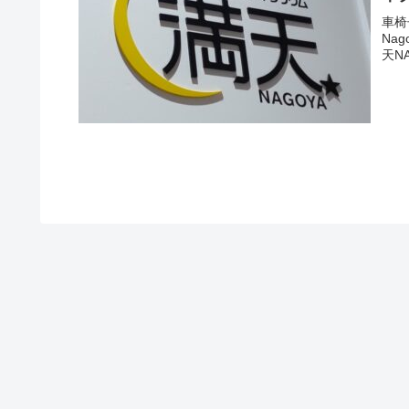
車椅
Na
天N