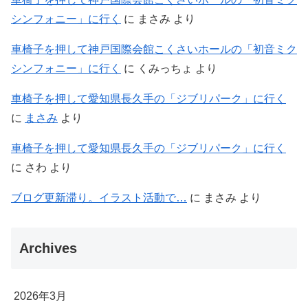
シンフォニー」に行く
に
まさみ
より
車椅子を押して神戸国際会館こくさいホールの「初音ミク
シンフォニー」に行く
に
くみっちょ
より
車椅子を押して愛知県長久手の「ジブリパーク」に行く
に
まさみ
より
車椅子を押して愛知県長久手の「ジブリパーク」に行く
に
さわ
より
ブログ更新滞り。イラスト活動で…
に
まさみ
より
Archives
2026年3月