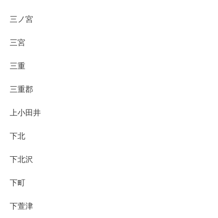
三ノ宮
三宮
三重
三重郡
上小田井
下北
下北沢
下町
下萱津