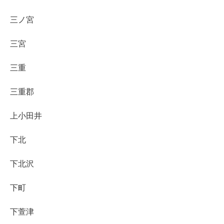
三ノ宮
三宮
三重
三重郡
上小田井
下北
下北沢
下町
下萱津