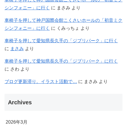
シンフォニー」に行く
に
まさみ
より
車椅子を押して神戸国際会館こくさいホールの「初音ミク
シンフォニー」に行く
に
くみっちょ
より
車椅子を押して愛知県長久手の「ジブリパーク」に行く
に
まさみ
より
車椅子を押して愛知県長久手の「ジブリパーク」に行く
に
さわ
より
ブログ更新滞り。イラスト活動で…
に
まさみ
より
Archives
2026年3月