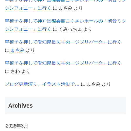
シンフォニー」に行く
に
まさみ
より
車椅子を押して神戸国際会館こくさいホールの「初音ミク
シンフォニー」に行く
に
くみっちょ
より
車椅子を押して愛知県長久手の「ジブリパーク」に行く
に
まさみ
より
車椅子を押して愛知県長久手の「ジブリパーク」に行く
に
さわ
より
ブログ更新滞り。イラスト活動で…
に
まさみ
より
Archives
2026年3月