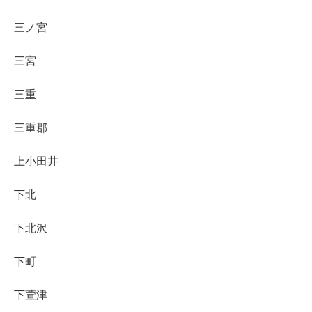
三ノ宮
三宮
三重
三重郡
上小田井
下北
下北沢
下町
下萱津