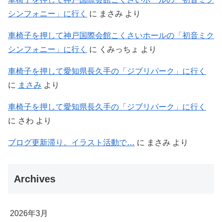
シンフォニー」に行く
に
まさみ
より
車椅子を押して神戸国際会館こくさいホールの「初音ミク
シンフォニー」に行く
に
くみっちょ
より
車椅子を押して愛知県長久手の「ジブリパーク」に行く
に
まさみ
より
車椅子を押して愛知県長久手の「ジブリパーク」に行く
に
さわ
より
ブログ更新滞り。イラスト活動で…
に
まさみ
より
Archives
2026年3月