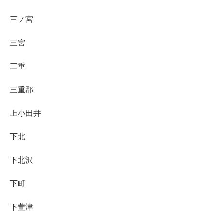
三ノ宮
三宮
三重
三重郡
上小田井
下北
下北沢
下町
下萱津