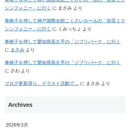
シンフォニー」に行く
に
まさみ
より
車椅子を押して神戸国際会館こくさいホールの「初音ミク
シンフォニー」に行く
に
くみっちょ
より
車椅子を押して愛知県長久手の「ジブリパーク」に行く
に
まさみ
より
車椅子を押して愛知県長久手の「ジブリパーク」に行く
に
さわ
より
ブログ更新滞り。イラスト活動で…
に
まさみ
より
Archives
2026年3月