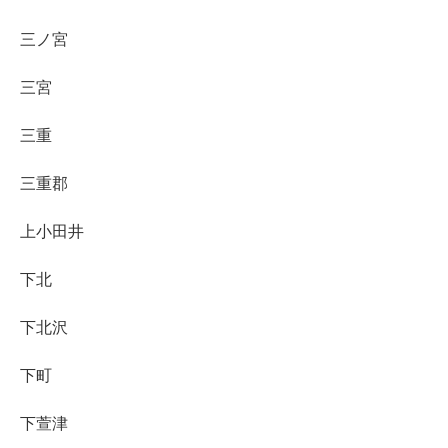
三ノ宮
三宮
三重
三重郡
上小田井
下北
下北沢
下町
下萱津