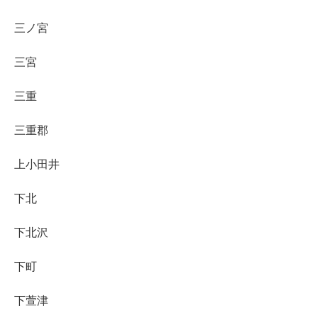
三ノ宮
三宮
三重
三重郡
上小田井
下北
下北沢
下町
下萱津