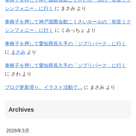
シンフォニー」に行く
に
まさみ
より
車椅子を押して神戸国際会館こくさいホールの「初音ミク
シンフォニー」に行く
に
くみっちょ
より
車椅子を押して愛知県長久手の「ジブリパーク」に行く
に
まさみ
より
車椅子を押して愛知県長久手の「ジブリパーク」に行く
に
さわ
より
ブログ更新滞り。イラスト活動で…
に
まさみ
より
Archives
2026年3月