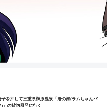
椅子を押して三重県榊原温泉「湯の瀬(ラムちゃんパ
ク)」の貸切風呂に行く