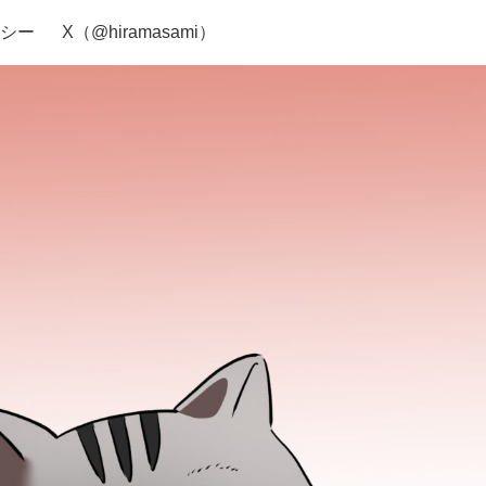
シー
X（@hiramasami）