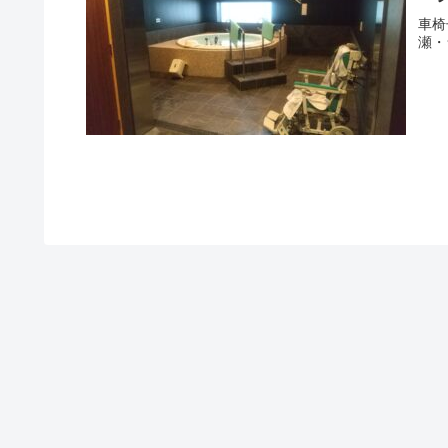
車椅
瀬・