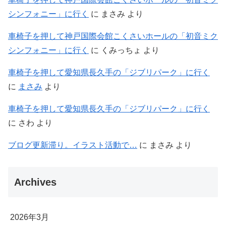
シンフォニー」に行く
に
まさみ
より
車椅子を押して神戸国際会館こくさいホールの「初音ミク
シンフォニー」に行く
に
くみっちょ
より
車椅子を押して愛知県長久手の「ジブリパーク」に行く
に
まさみ
より
車椅子を押して愛知県長久手の「ジブリパーク」に行く
に
さわ
より
ブログ更新滞り。イラスト活動で…
に
まさみ
より
Archives
2026年3月