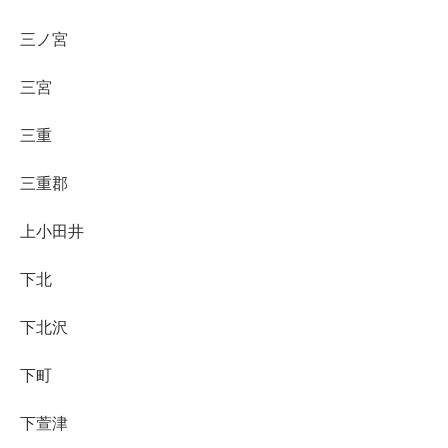
三ノ宮
三宮
三重
三重郡
上小田井
下北
下北沢
下町
下萱津