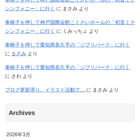
シンフォニー」に行く
に
まさみ
より
車椅子を押して神戸国際会館こくさいホールの「初音ミク
シンフォニー」に行く
に
くみっちょ
より
車椅子を押して愛知県長久手の「ジブリパーク」に行く
に
まさみ
より
車椅子を押して愛知県長久手の「ジブリパーク」に行く
に
さわ
より
ブログ更新滞り。イラスト活動で…
に
まさみ
より
Archives
2026年3月