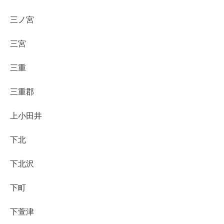
三ノ宮
三宮
三重
三重郡
上小田井
下北
下北沢
下町
下萱津