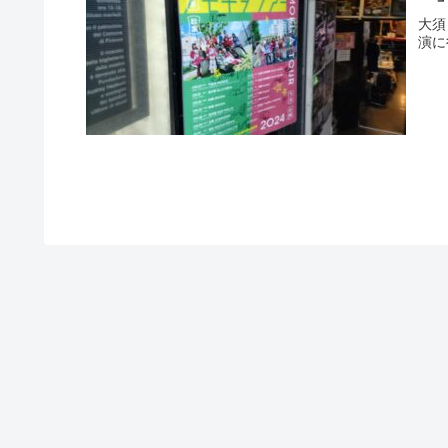
大須
演に