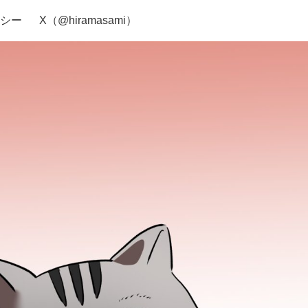
シー
X（@hiramasami）