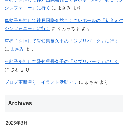
シンフォニー」に行く
に
まさみ
より
車椅子を押して神戸国際会館こくさいホールの「初音ミク
シンフォニー」に行く
に
くみっちょ
より
車椅子を押して愛知県長久手の「ジブリパーク」に行く
に
まさみ
より
車椅子を押して愛知県長久手の「ジブリパーク」に行く
に
さわ
より
ブログ更新滞り。イラスト活動で…
に
まさみ
より
Archives
2026年3月