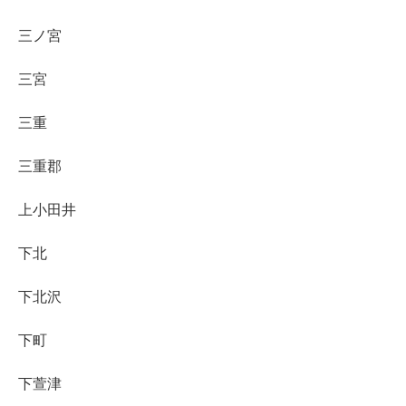
三ノ宮
三宮
三重
三重郡
上小田井
下北
下北沢
下町
下萱津