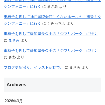
シンフォニー」に行く
に
まさみ
より
車椅子を押して神戸国際会館こくさいホールの「初音ミク
シンフォニー」に行く
に
くみっちょ
より
車椅子を押して愛知県長久手の「ジブリパーク」に行く
に
まさみ
より
車椅子を押して愛知県長久手の「ジブリパーク」に行く
に
さわ
より
ブログ更新滞り。イラスト活動で…
に
まさみ
より
Archives
2026年3月