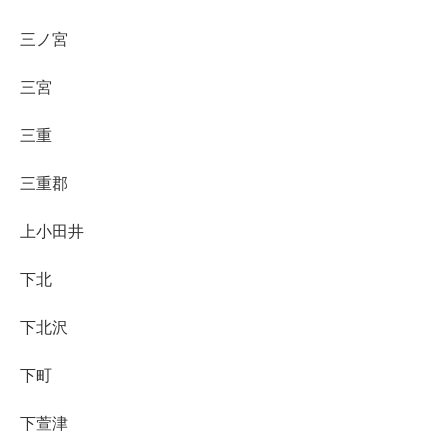
三ノ宮
三宮
三重
三重郡
上小田井
下北
下北沢
下町
下萱津