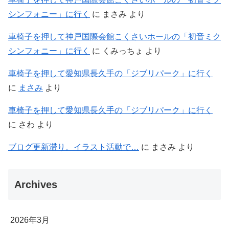
シンフォニー」に行く
に
まさみ
より
車椅子を押して神戸国際会館こくさいホールの「初音ミク
シンフォニー」に行く
に
くみっちょ
より
車椅子を押して愛知県長久手の「ジブリパーク」に行く
に
まさみ
より
車椅子を押して愛知県長久手の「ジブリパーク」に行く
に
さわ
より
ブログ更新滞り。イラスト活動で…
に
まさみ
より
Archives
2026年3月