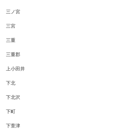
三ノ宮
三宮
三重
三重郡
上小田井
下北
下北沢
下町
下萱津