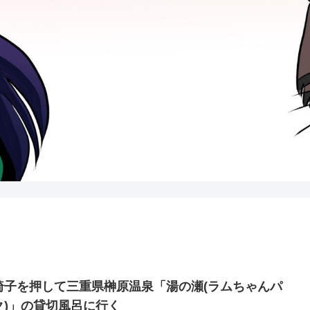
椅子を押して三重県榊原温泉「湯の瀬(ラムちゃんパ
ク)」の貸切風呂に行く