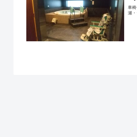
車椅
瀬・