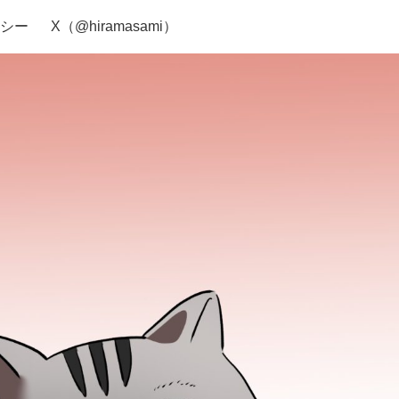
シー
X（@hiramasami）