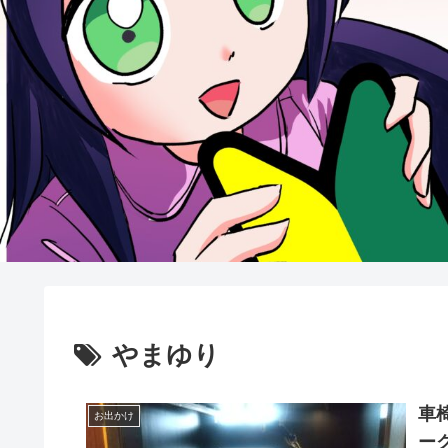
やまゆり
車
お出かけ
ー